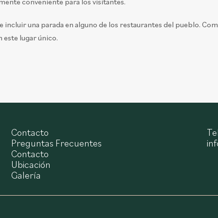
mente conveniente para los visitantes.
e incluir una parada en alguno de los restaurantes del pueblo. Co
 este lugar único.
Contacto
Te
Preguntas Frecuentes
in
Contacto
Ubicación
Galería