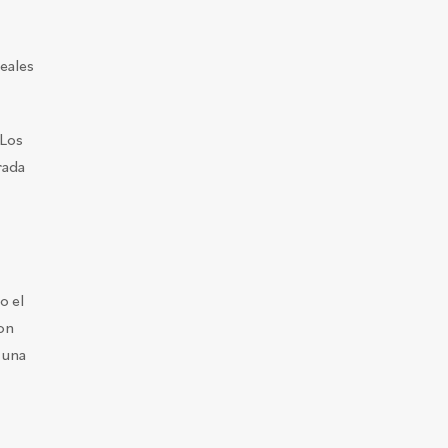
deales
 Los
rada
o el
on
 una