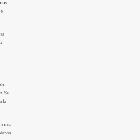
 muy
na
una
su
ión
n. Su
 la
en una
platos