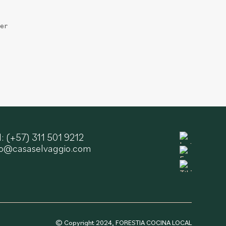
mer
l: (+57) 311 501 9212
fo@casaselvaggio.com
© Copyright 2024, FORESTIA COCINA LOCAL