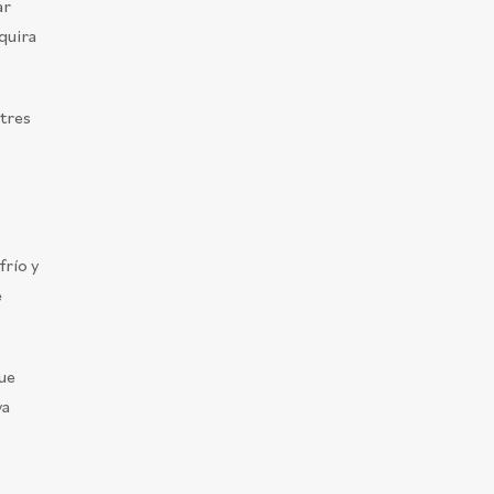
ar
quira
stres
frío y
e
ue
ya