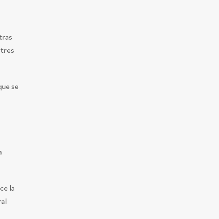
tras
stres
que se
a
ce la
ral