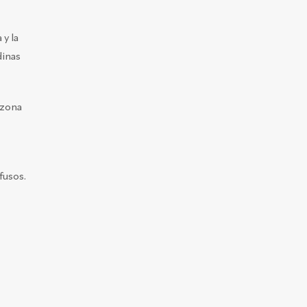
 y la
dinas
 zona
fusos.