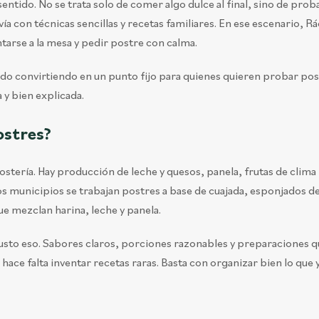
ntido. No se trata solo de comer algo dulce al final, sino de prob
ía con técnicas sencillas y recetas familiares. En ese escenario, Rá
ntarse a la mesa y pedir postre con calma.
a ido convirtiendo en un punto fijo para quienes quieren probar po
 y bien explicada.
ostres?
tería. Hay producción de leche y quesos, panela, frutas de clima 
ios municipios se trabajan postres a base de cuajada, esponjados d
ue mezclan harina, leche y panela.
usto eso. Sabores claros, porciones razonables y preparaciones q
hace falta inventar recetas raras. Basta con organizar bien lo que 