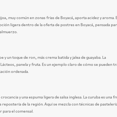
ijoa, muy común en zonas frías de Boyacá, aporta acidez y aroma. 
opción ligera dentro de la oferta de postres en Boyacá, pensada pa
 almuerzo.
 y un toque de ron, más crema batida y jalea de guayaba. La
 Lácteos, panela y fruta. Es un ejemplo claro de cómo se pueden tr
tación ordenada.
rocancia y una espuma ligera de salsa inglesa. La curuba es una fr
la repostería de la región. Aquí se mezcla con técnicas de pasteler
er para el comensal.