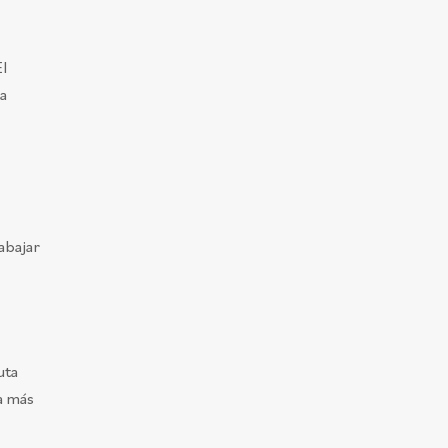
El
ra
abajar
uta
ía más