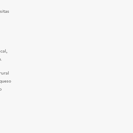
sitas
cal,
.
rural
 queso
o